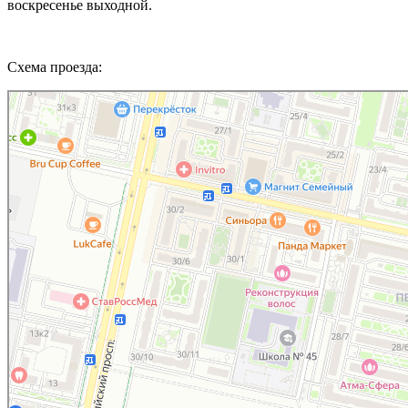
воскресенье выходной.
Схема
проезда:
Здоровая семья
Медцентр, клиника в Ставрополе