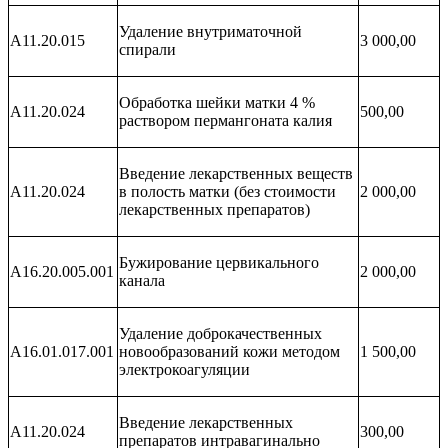
Удаление внутриматочной
A11.20.015
3 000,00
спирали
Обработка шейки матки 4 %
А11.20.024
500,00
раствором пермангоната калия
Введение лекарственных веществ
А11.20.024
в полость матки (без стоимости
2 000,00
лекарственных препаратов)
Бужирование цервикального
А16.20.005.001
2 000,00
канала
Удаление доброкачественных
А16.01.017.001
новообразований кожи методом
1 500,00
электрокоагуляции
Введение лекарственных
A11.20.024
300,00
препаратов интравагинально